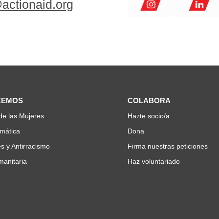
actionaid.org
CEMOS
COLABORA
de las Mujeres
Hazte socio/a
imática
Dona
s y Antirracismo
Firma nuestras peticiones
anitaria
Haz voluntariado