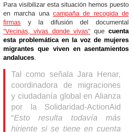
Para visibilizar esta situación hemos puesto
en marcha una
campaña de recogida de
firmas
y la difusión del documental
“Vecinas, vivas donde vivas”
que
cuenta
esta problemática en la voz de mujeres
migrantes que viven en asentamientos
andaluces
.
Tal como señala Jara Henar,
coordinadora de migraciones
y ciudadanía global en Alianza
por la Solidaridad-ActionAid
“
Esto resulta todavía más
hiriente si se tiene en cuenta